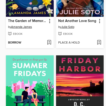
The Garden of Memories
Not Another Love Song
by
Amanda James
by
Julie Soto
EBOOK
EBOOK
BORROW
PLACE A HOLD