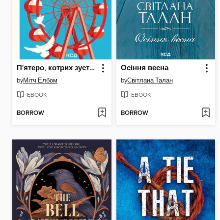
П'ятеро, котрих зустрінеш на небесах
Осіння весна
by
Мітч Елбом
by
Світлана Талан
EBOOK
EBOOK
BORROW
BORROW