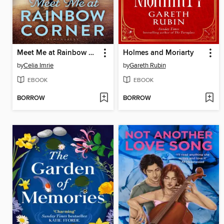
Meet Me at Rainbow Corner
Holmes and Moriarty
by
Celia Imrie
by
Gareth Rubin
EBOOK
EBOOK
BORROW
BORROW