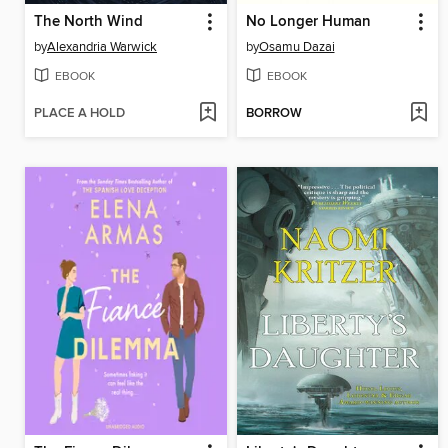
The North Wind
No Longer Human
by
Alexandria Warwick
by
Osamu Dazai
EBOOK
EBOOK
PLACE A HOLD
BORROW