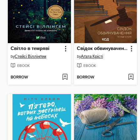
Світло в темряві
Свідок обвинувачення та інші історії
by
Стейсі Віллінґем
by
Аґата Крісті
EBOOK
EBOOK
BORROW
BORROW