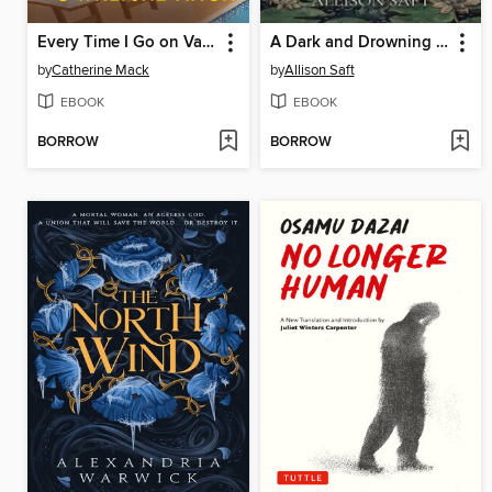
Every Time I Go on Vacation, Someone Dies
A Dark and Drowning Tide
by
Catherine Mack
by
Allison Saft
EBOOK
EBOOK
BORROW
BORROW