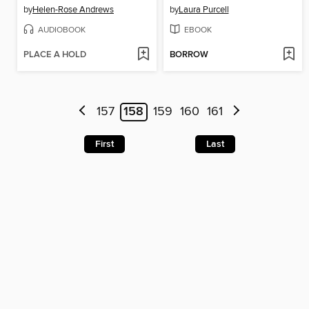
by
Helen-Rose Andrews
by
Laura Purcell
AUDIOBOOK
EBOOK
PLACE A HOLD
BORROW
157
158
159
160
161
First
Last