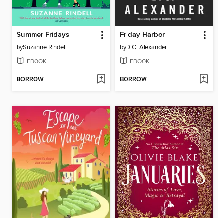
Summer Fridays
Friday Harbor
by
Suzanne Rindell
by
D.C. Alexander
EBOOK
EBOOK
BORROW
BORROW