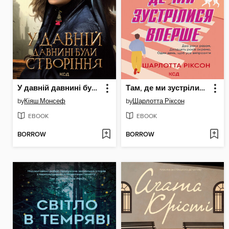
У давній давнині були створіння....
Там, де ми зустрілися вперше
by
Кіяш Монсеф
by
Шарлотта Ріксон
EBOOK
EBOOK
BORROW
BORROW