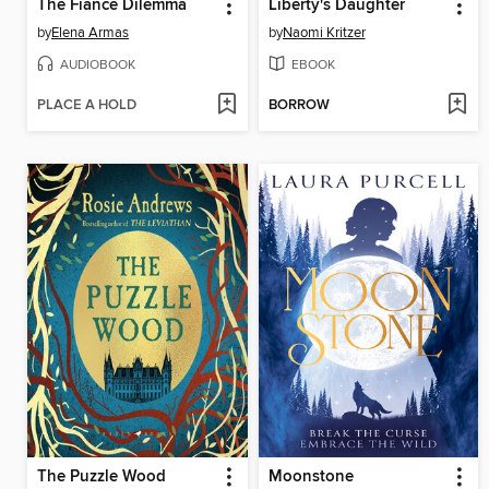
The Fiance Dilemma
Liberty's Daughter
by
Elena Armas
by
Naomi Kritzer
AUDIOBOOK
EBOOK
PLACE A HOLD
BORROW
The Puzzle Wood
Moonstone