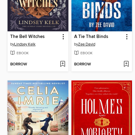
The Bell Witches
A Tie That Binds
by
Lindsey Kelk
by
Zee David
EBOOK
EBOOK
BORROW
BORROW